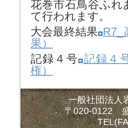
花巻市石鳥谷ふれ
て行われます。
大会最終結果
R7
果）
記録４号
記録４
権）
一般社団法人
〒020-0122
TEL(FA