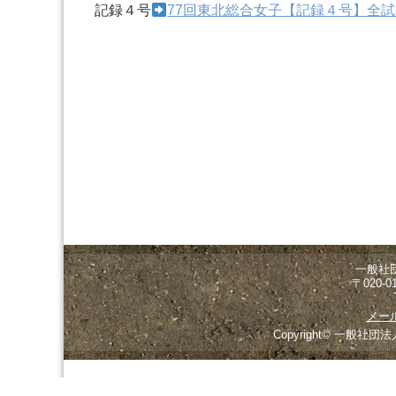
記録４号
77回東北総合女子【記録４号】全試
一般社
〒020-
メー
Copyright© 一般社団法