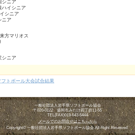
岡シニア
西根ハイシニア
ハイシニア
シニア
不来方マリオス
り
沢シニア
ソフトボール大会試合結果
一般社団法人岩手県ソフトボール協会
〒020-0122 盛岡市みたけ四丁目11-55
TEL(FAX)019-643-5444
メールでのお問合せはこちらから
Copyright© 一般社団法人岩手県ソフトボール協会 All Right Reserved.