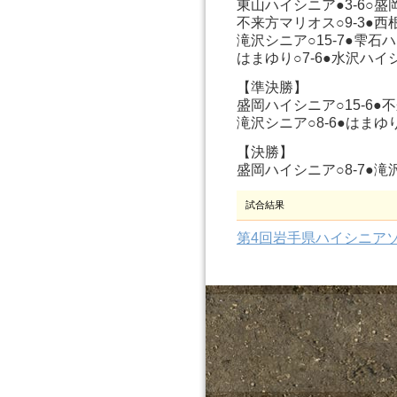
東山ハイシニア●3-6○盛
不来方マリオス○9-3●
滝沢シニア○15-7●雫石
はまゆり○7-6●水沢ハイ
【準決勝】
盛岡ハイシニア○15-6●
滝沢シニア○8-6●はまゆ
【決勝】
盛岡ハイシニア○8-7●滝
試合結果
第4回岩手県ハイシニア