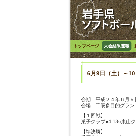
トップページ
大会結果速報
6月9日（土）～1
会期 平成２４年６月９
会場 千厩多目的グラン
【１回戦】
巣子クラブ●4-13○東山
【準決勝】