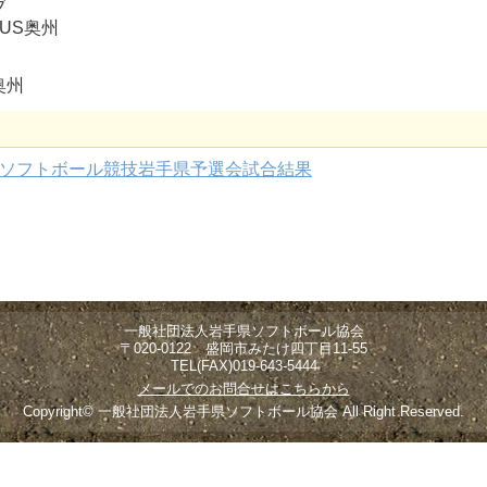
ブ
年US奥州
奥州
男子ソフトボール競技岩手県予選会試合結果
一般社団法人岩手県ソフトボール協会
〒020-0122 盛岡市みたけ四丁目11-55
TEL(FAX)019-643-5444
メールでのお問合せはこちらから
Copyright© 一般社団法人岩手県ソフトボール協会 All Right Reserved.