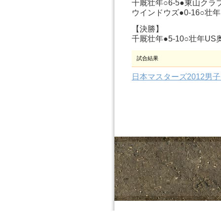
千厩壮年○6-5●東山クラ
ウインドウズ●0-16○壮
【決勝】
千厩壮年●5-10○壮年US
試合結果
日本マスターズ2012