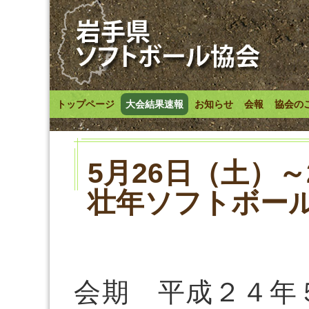
トップページ
大会結果速報
お知らせ
会報
協会の
5月26日（土）～
壮年ソフトボー
会期 平成２４年