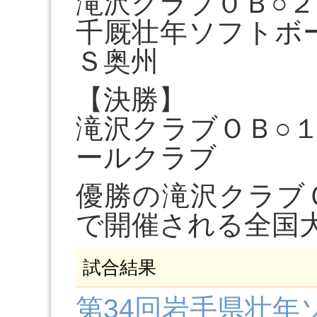
滝沢クラブ０Ｂ○２
千厩壮年ソフトボ
Ｓ奥州
【決勝】
滝沢クラブＯＢ○
ールクラブ
優勝の滝沢クラブ
で開催される全国
試合結果
第34回岩手県壮年