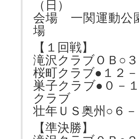
（日）
会場 一関運動公
場
【１回戦】
滝沢クラブＯＢ○
桜町クラブ●１２－
巣子クラブ●０－
クラブ
壮年ＵＳ奥州○６－
【準決勝】