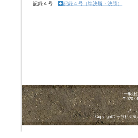
記録４号
記録４号（準決勝・決勝）
一般社
〒020-
メー
Copyright© 一般社団法