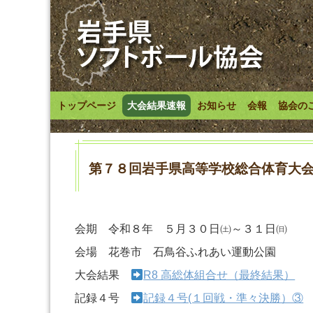
トップページ
大会結果速報
お知らせ
会報
協会の
第７８回岩手県高等学校総合体育大
会期 令和８年 ５月３０日㈯～３１日㈰
会場 花巻市 石鳥谷ふれあい運動公園
大会結果
R8 高総体組合せ（最終結果）
記録４号
記録４号(１回戦・準々決勝）③