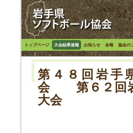
トップページ
大会結果速報
お知らせ
会報
協会の
第４８回岩手
会 第６２回
大会