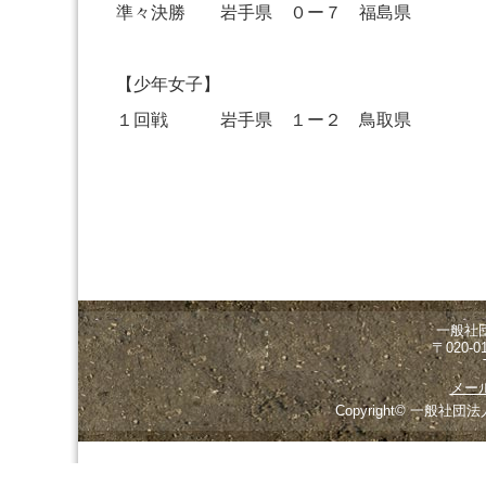
準々決勝 岩手県 ０ー７ 福島県
【少年女子】
１回戦 岩手県 １ー２ 鳥取県
一般社
〒020-
メー
Copyright© 一般社団法