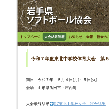
トップページ
大会結果速報
お知らせ
会報
協会の
令和７年度東北中学校体育大会 第
期日 令和７年 ８月４日(月)～５日(火)
会場 山形県酒田市・庄内町
大会最終結果
R7東北中学校女子 試合結果