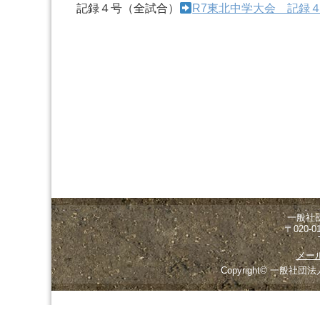
記録４号（全試合）
R7東北中学大会 記録
一般社
〒020-
メー
Copyright© 一般社団法