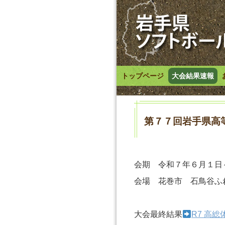
トップページ
大会結果速報
第７７回岩手県高
会期 令和７年６月１日
会場 花巻市 石鳥谷ふ
大会最終結果
R7 高