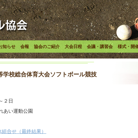
お知らせ
会報
協会のご紹介
大会日程
会議・講習会
様式・開
等学校総合体育大会ソフトボール競技
～２日
れあい運動公園
総体組合せ（最終結果）