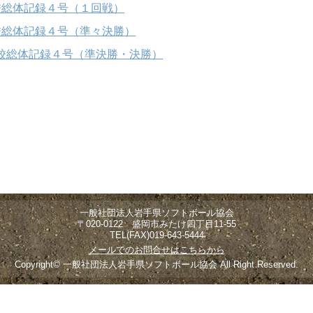
校総体記録４号（１回戦）
校総体記録４号（準々決勝）
校総体記録４号（準決勝・決勝）
一般社団法人岩手県ソフトボール協会
〒020-0122 盛岡市みたけ四丁目11-55
TEL(FAX)019-643-5444
メールでのお問合せはこちらから
Copyright© 一般社団法人岩手県ソフトボール協会 All Right Reserved.