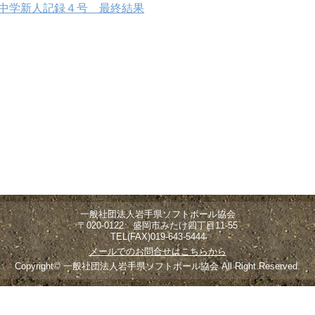
中学新人記録４号 最終結果
一般社団法人岩手県ソフトボール協会
〒020-0122 盛岡市みたけ四丁目11-55
TEL(FAX)019-643-5444
メールでのお問合せはこちらから
Copyright© 一般社団法人岩手県ソフトボール協会 All Right Reserved.