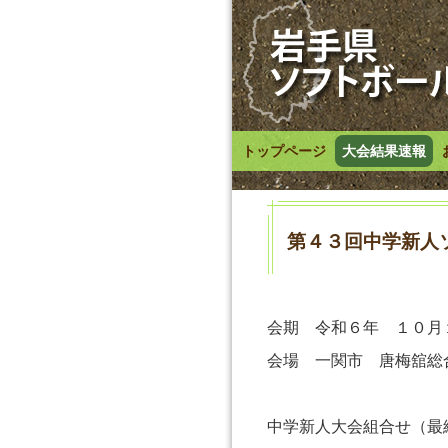
トップページ
大会結果速報
第４３回中学新人
会期 令和６年 １０月
会場 一関市 唐梅舘総
中学新人大会組合せ（最