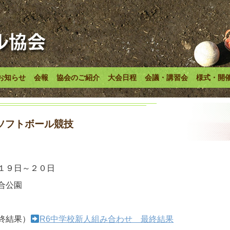
お知らせ
会報
協会のご紹介
大会日程
会議・講習会
様式・開
ソフトボール競技
１９日～２０日
合公園
終結果）
R6中学校新人組み合わせ 最終結果