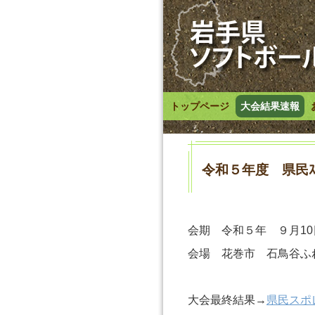
トップページ
大会結果速報
令和５年度 県民ｽﾎﾟｰ
会期 令和５年 ９月10
会場 花巻市 石鳥谷ふ
大会最終結果→
県民スポレ