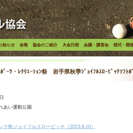
お知らせ
会報
協会のご紹介
大会日程
会議・講習会
様式・開
ﾂ・ﾚｸﾘｴｰｼｮﾝ祭 岩手県秋季ｼﾞｮｲﾌﾙｽﾛｰﾋﾟｯﾁｿﾌﾄﾎ
日
れあい運動公園
ク祭ジョイフルスローピッチ（2023.9.10）