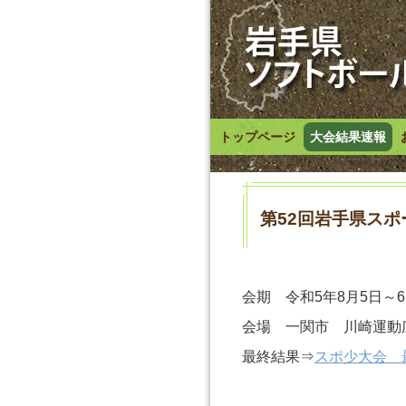
トップページ
大会結果速報
第52回岩手県ス
会期 令和5年8月5日～
会場 一関市 川崎運動
最終結果⇒
スポ少大会 