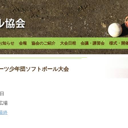
お知らせ
会報
協会のご紹介
大会日程
会議・講習会
様式・開
ポーツ少年団ソフトボール大会
6日
広場
最終