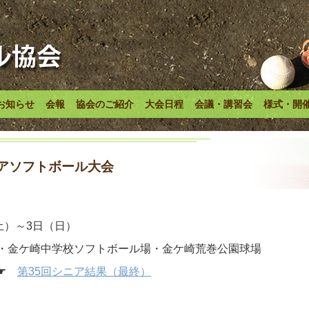
お知らせ
会報
協会のご紹介
大会日程
会議・講習会
様式・開
ニアソフトボール大会
土）～3日（日）
・金ケ崎中学校ソフトボール場・金ケ崎荒巻公園球場
 ☛
第35回シニア結果（最終）