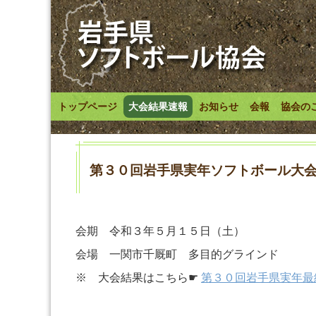
トップページ
大会結果速報
お知らせ
会報
協会の
第３０回岩手県実年ソフトボール大
会期 令和３年５月１５日（土）
会場 一関市千厩町 多目的グラインド
※ 大会結果はこちら☛
第３０回岩手県実年最