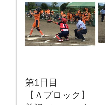
第1日目
【Ａブロック】