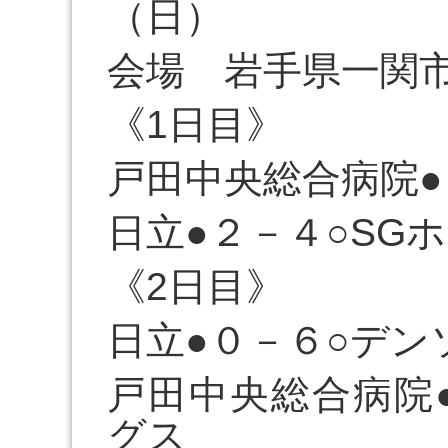
（日）
会場 岩手県一関
《1日目》
戸田中央総合病院●
日立●２－４○SG
《2日目》
日立●０－６○デン
戸田中央総合病院
グス