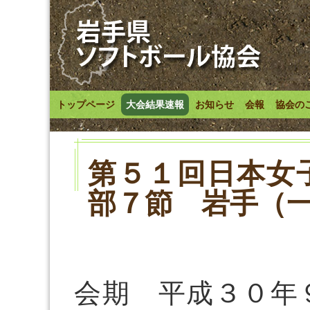
トップページ
大会結果速報
お知らせ
会報
協会の
第５１回日本女
部７節 岩手（
会期 平成３０年