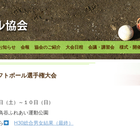
お知らせ
会報
協会のご紹介
大会日程
会議・講習会
様式・開
フトボール選手権大会
日（土）～１０日（日）
鳥谷ふれあい運動公園
ら
H30総合男女結果（最終）