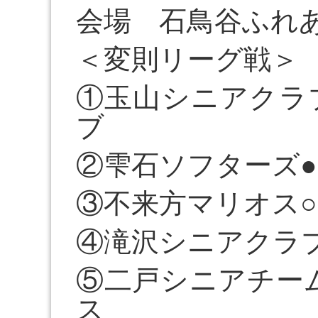
会場 石鳥谷ふれ
＜変則リーグ戦＞
①玉山シニアクラブ
ブ
②雫石ソフターズ
③不来方マリオス
④滝沢シニアクラ
⑤二戸シニアチー
ス