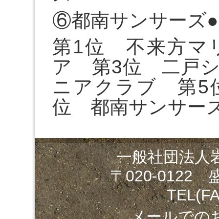
⑥都南サンサーズ
第1位 不来方マ
ア 第3位 二戸
ニアクラブ 第5
位 都南サンサー
一般社団法人
〒020-0122
TEL(FA
メールでの