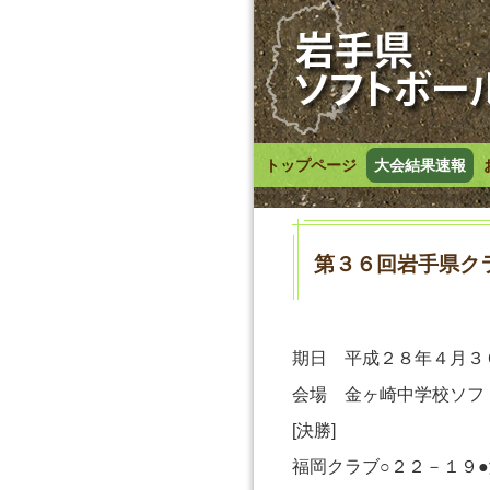
トップページ
大会結果速報
第３６回岩手県ク
期日 平成２８年４月３
会場 金ヶ崎中学校ソフ
[決勝]
福岡クラブ○２２－１９