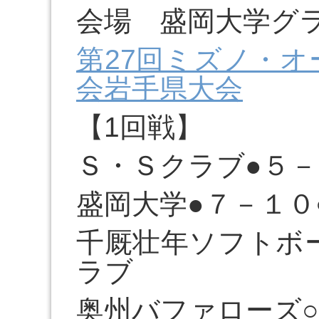
会場 盛岡大学グ
第27回ミズノ・
会岩手県大会
【1回戦】
Ｓ・Ｓクラブ●５－
盛岡大学●７－１０
千厩壮年ソフトボ
ラブ
奥州バファローズ○