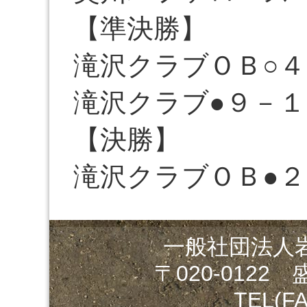
【準決勝】
滝沢クラブＯＢ○４
滝沢クラブ●９－１
【決勝】
滝沢クラブＯＢ●
一般社団法人
〒020-0122
TEL(FA