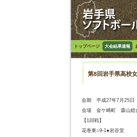
トップページ
大会結果速報
第8回岩手県高校
会期 平成27年7月25日
会場 金ケ崎町 森山総
【1回戦】
花巻東○9-1●岩谷堂