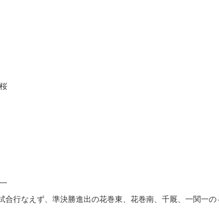
桜
一
試合行なえず、準決勝進出の花巻東、花巻南、千厩、一関一の