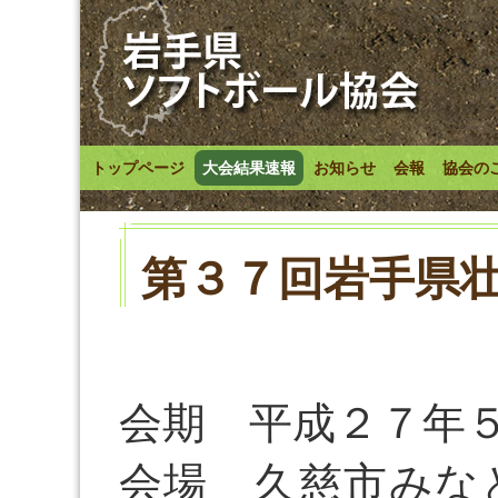
トップページ
大会結果速報
お知らせ
会報
協会の
第３７回岩手県
会期 平成２７年
会場 久慈市みな