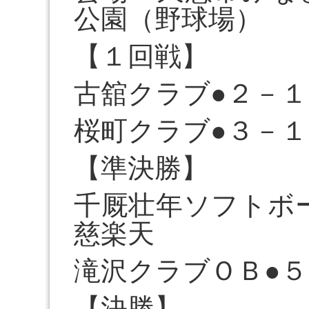
公園（野球場）
【１回戦】
古舘クラブ●２－１
桜町クラブ●３－１
【準決勝】
千厩壮年ソフトボ
慈楽天
滝沢クラブＯＢ●５
【決勝】