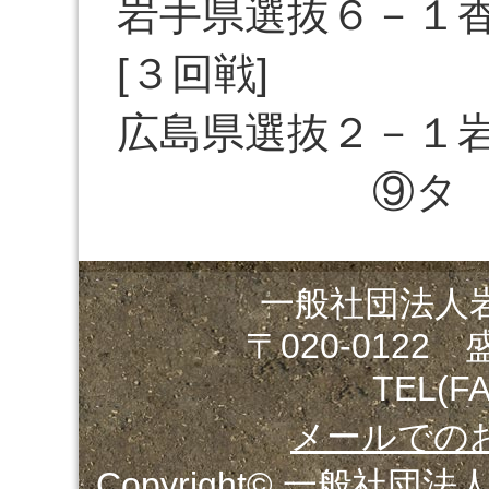
岩手県選抜６－１
[３回戦]
広島県選抜２－１
⑨タ
一般社団法人
〒020-0122
TEL(FA
メールでの
Copyright© 一般社団法