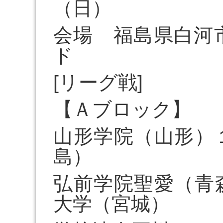
（日）
会場 福島県白河
ド
[リーグ戦]
【Ａブロック】
山形学院（山形）
島）
弘前学院聖愛（青
大学（宮城）