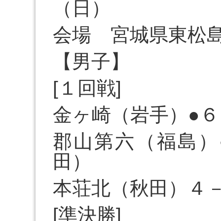
（日）
会場 宮城県東松
【男子】
[１回戦]
金ヶ崎（岩手）●６
郡山第六（福島）
田）
本荘北（秋田）４
[準決勝]