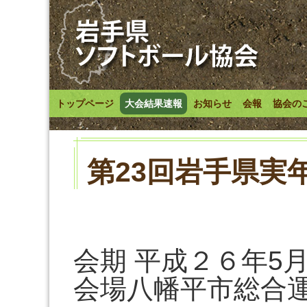
トップページ
大会結果速報
お知らせ
会報
協会の
第23回岩手県実
会期 平成２６年5月
会場八幡平市総合