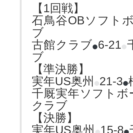
【1回戦】
石鳥谷OBソフト
ブ
古館クラブ
6-21
ブ
【準決勝】
実年US奥州
21-3
千厩実年ソフトボ
クラブ
【決勝】
実年US奥州
15-8