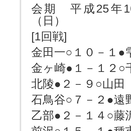
会期 平成25年
（日）
[1回戦]
金田一○１０－１●
金ヶ崎●１－１２○
北陵●２－９○山田
石鳥谷○７－２●遠
乙部●２－１４○藤