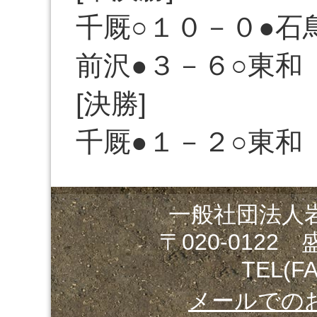
千厩○１０－０●石
前沢●３－６○東和
[決勝]
千厩●１－２○東和
一般社団法人
〒020-0122
TEL(FA
メールでの