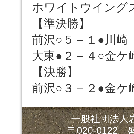
ホワイトウイングス
【準決勝】
前沢○５－１●川崎
大東●２－４○金ケ
【決勝】
前沢○３－２●金ケ
一般社団法人
〒020-0122