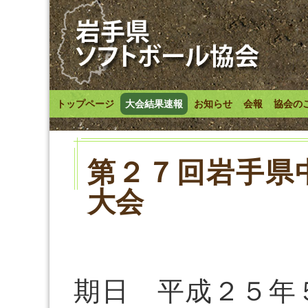
トップページ
大会結果速報
お知らせ
会報
協会の
第２７回岩手県
大会
期日 平成２５年