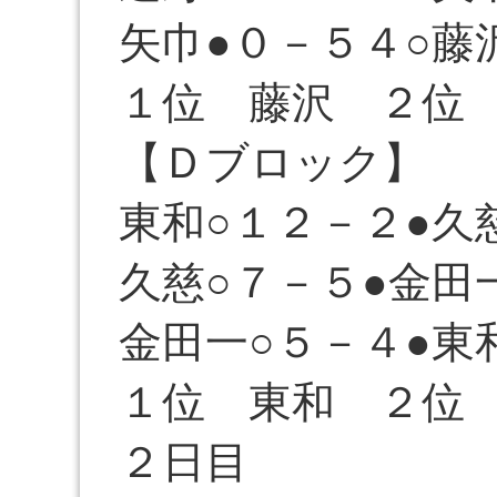
矢巾●０－５４○藤
１位 藤沢 ２位
【Ｄブロック】
東和○１２－２●久
久慈○７－５●金田
金田一○５－４●東
１位 東和 ２位
２日目