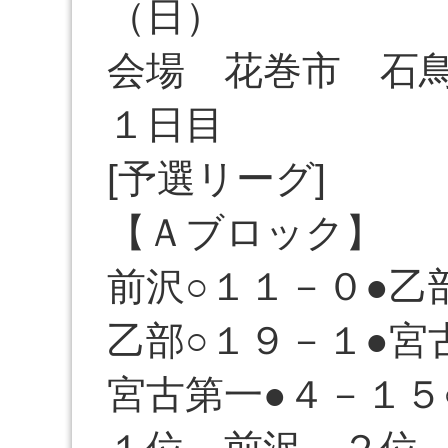
（日）
会場 花巻市 石
１日目
[予選リーグ]
【Ａブロック】
前沢○１１－０●乙
乙部○１９－１●宮
宮古第一●４－１５