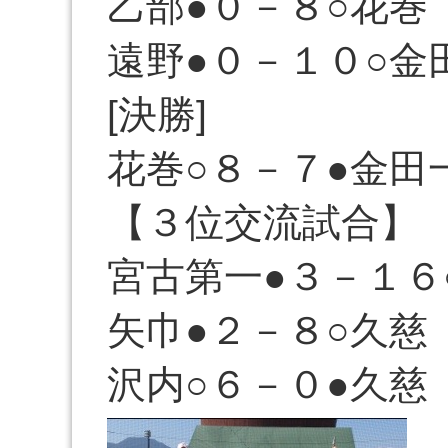
乙部●０－８○花巻
遠野●０－１０○金
[決勝]
花巻○８－７●金田
【３位交流試合】
宮古第一●３－１６
矢巾●２－８○久慈
沢内○６－０●久慈