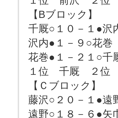
１位 前沢 ２位
【Bブロック】
千厩○１０－１●沢
沢内●１－９○花巻
花巻●１－２１○千
１位 千厩 ２位
【Ｃブロック】
藤沢○２０－１●遠
遠野○１８－６●矢