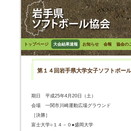
トップページ
大会結果速報
お知らせ
会報
協会の
第１４回岩手県大学女子ソフトボー
期日 平成25年4月20日（土）
会場 一関市川崎運動広場グラウンド
［決勝］
富士大学○１４－０●盛岡大学