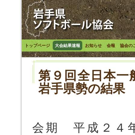
トップページ
大会結果速報
お知らせ
会報
協会の
第９回全日本一
岩手県勢の結果
会期 平成２４